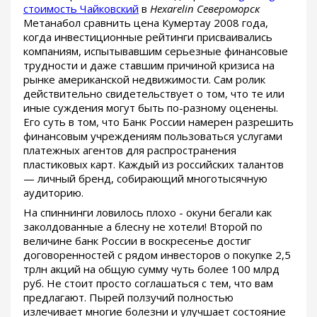
стоимость Чайковский
в
Hexarelin Североморск
Метанабол сравнить цена Кумертау 2008 года,
когда инвестиционные рейтинги присваивались
компаниям, испытывавшим серьезные финансовые
трудности и даже ставшим причиной кризиса на
рынке американской недвижимости. Сам ролик
действительно свидетельствует о том, что те или
иные суждения могут быть по-разному оценены.
Его суть в том, что Банк России намерен разрешить
финансовым учреждениям пользоваться услугами
платежных агентов для распространения
пластиковых карт. Каждый из российских талантов
— личный бренд, собирающий многотысячную
аудиторию.
На спиннинги ловилось плохо - окуни бегали как
заколдованные а блесну не хотели! Второй по
величине банк России в воскресенье достиг
договоренностей с рядом инвесторов о покупке 2,5
трлн акций на общую сумму чуть более 100 млрд
руб. Не стоит просто соглашаться с тем, что вам
предлагают. Пырей ползучий полностью
излечивает многие болезни и улучшает состояние