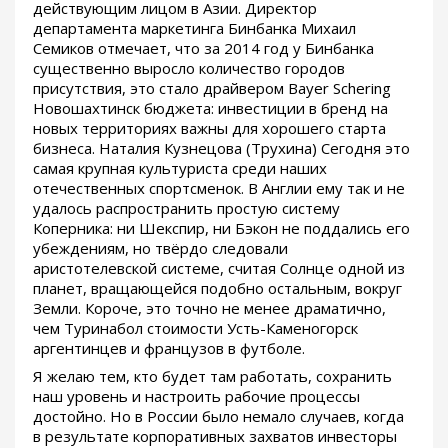
действующим лицом в Азии. Директор
департамента маркетинга Бинбанка Михаил
Семиков отмечает, что за 2014 год у Бинбанка
существенно выросло количество городов
присутствия, это стало драйвером Bayer Schering
Новошахтинск бюджета: инвестиции в бренд на
новых территориях важны для хорошего старта
бизнеса. Наталия Кузнецова (Трухина) Сегодня это
самая крупная культуриста среди наших
отечественных спортсменок. В Англии ему так и не
удалось распространить простую систему
Коперника: ни Шекспир, ни Бэкон не поддались его
убеждениям, но твёрдо следовали
аристотелевской системе, считая Солнце одной из
планет, вращающейся подобно остальным, вокруг
Земли. Короче, это точно не менее драматично,
чем Туринабол стоимости Усть-Каменогорск
аргентинцев и французов в футболе.
Я желаю тем, кто будет там работать, сохранить
наш уровень и настроить рабочие процессы
достойно. Но в России было немало случаев, когда
в результате корпоративных захватов инвесторы