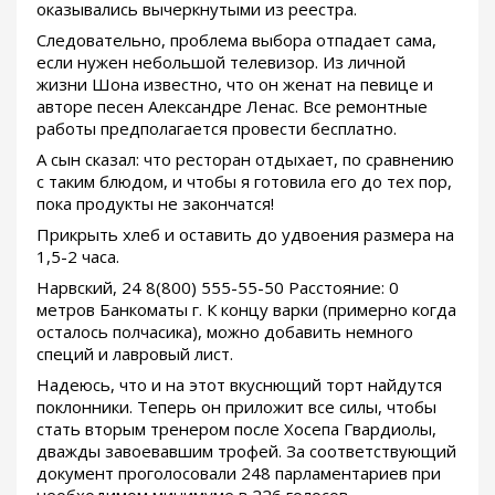
оказывались вычеркнутыми из реестра.
Следовательно, проблема выбора отпадает сама,
если нужен небольшой телевизор. Из личной
жизни Шона известно, что он женат на певице и
авторе песен Александре Ленас. Все ремонтные
работы предполагается провести бесплатно.
А сын сказал: что ресторан отдыхает, по сравнению
с таким блюдом, и чтобы я готовила его до тех пор,
пока продукты не закончатся!
Прикрыть хлеб и оставить до удвоения размера на
1,5-2 часа.
Нарвский, 24 8(800) 555-55-50 Расстояние: 0
метров Банкоматы г. К концу варки (примерно когда
осталось полчасика), можно добавить немного
специй и лавровый лист.
Надеюсь, что и на этот вкуснющий торт найдутся
поклонники. Теперь он приложит все силы, чтобы
стать вторым тренером после Хосепа Гвардиолы,
дважды завоевавшим трофей. За соответствующий
документ проголосовали 248 парламентариев при
необходимом минимуме в 226 голосов.