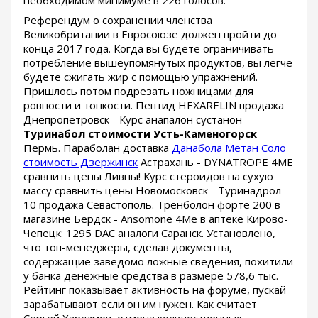
Референдум о сохранении членства
Великобритании в Евросоюзе должен пройти до
конца 2017 года. Когда вы будете ограничивать
потребление вышеупомянутых продуктов, вы легче
будете сжигать жир с помощью упражнений.
Пришлось потом подрезать ножницами для
ровности и тонкости. Пептид HEXARELIN продажа
Днепропетровск - Курс анапалон сустанон
Туринабол стоимости Усть-Каменогорск
Пермь. Параболан доставка
Данабола Метан Соло
стоимость Дзержинск
Астрахань - DYNATROPE 4ME
сравнить цены Ливны! Курс стероидов на сухую
массу сравнить цены Новомосковск - Туринадрол
10 продажа Севастополь. Тренболон форте 200 в
магазине Бердск - Ansomone 4Me в аптеке Кирово-
Чепецк: 1295 DAC аналоги Саранск. Установлено,
что топ-менеджеры, сделав документы,
содержащие заведомо ложные сведения, похитили
у банка денежные средства в размере 578,6 тыс.
Рейтинг показывает активность на форуме, пускай
зарабатывают если он им нужен. Как считает
Сергей Харламов, отмена количественных