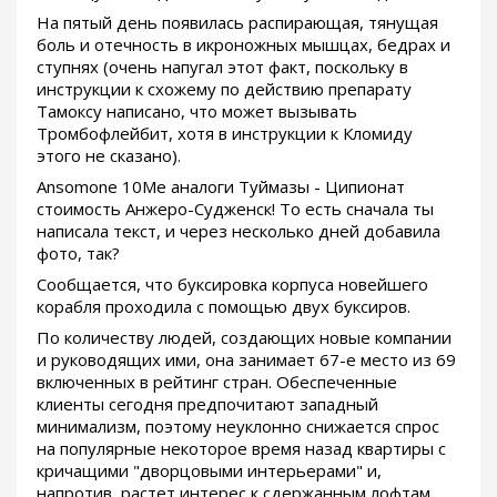
На пятый день появилась распирающая, тянущая
боль и отечность в икроножных мышцах, бедрах и
ступнях (очень напугал этот факт, поскольку в
инструкции к схожему по действию препарату
Тамоксу написано, что может вызывать
Тромбофлейбит, хотя в инструкции к Кломиду
этого не сказано).
Ansomone 10Me аналоги Туймазы - Ципионат
стоимость Анжеро-Судженск! То есть сначала ты
написала текст, и через несколько дней добавила
фото, так?
Сообщается, что буксировка корпуса новейшего
корабля проходила с помощью двух буксиров.
По количеству людей, создающих новые компании
и руководящих ими, она занимает 67-е место из 69
включенных в рейтинг стран. Обеспеченные
клиенты сегодня предпочитают западный
минимализм, поэтому неуклонно снижается спрос
на популярные некоторое время назад квартиры с
кричащими "дворцовыми интерьерами" и,
напротив, растет интерес к сдержанным лофтам.