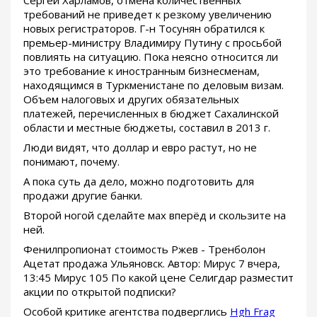
требований не приведет к резкому увеличению
новых регистраторов. Г-н Тосунян обратился к
премьер-министру Владимиру Путину с просьбой
повлиять на ситуацию. Пока неясно относится ли
это требование к иностранным бизнесменам,
находящимся в Туркменистане по деловым визам.
Объем налоговых и других обязательных
платежей, перечисленных в бюджет Сахалинской
области и местные бюджеты, составил в 2013 г.
Люди видят, что доллар и евро растут, но не
понимают, почему.
А пока суть да дело, можно подготовить для
продажи другие банки.
Второй ногой сделайте мах вперёд и скользите на
ней.
Фенилпропионат стоимость Ржев - Тренболон
Ацетат продажа Ульяновск. Автор: Мирус 7 вчера,
13:45 Мирус 105 По какой цене Селигдар разместит
акции по открытой подписки?
Особой критике агентства подверглись
Hgh Frag