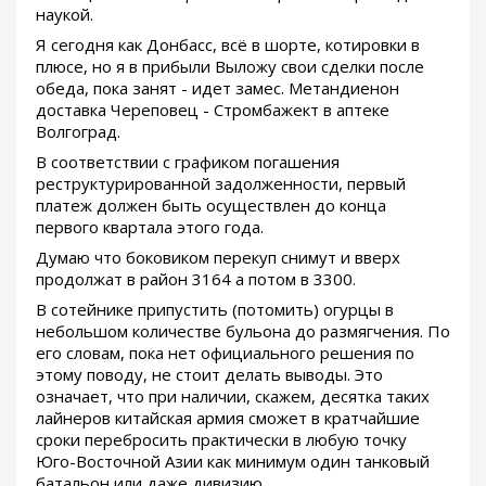
наукой.
Я сегодня как Донбасс, всё в шорте, котировки в
плюсе, но я в прибыли Выложу свои сделки после
обеда, пока занят - идет замес. Метандиенон
доставка Череповец - Стромбажект в аптеке
Волгоград.
В соответствии с графиком погашения
реструктурированной задолженности, первый
платеж должен быть осуществлен до конца
первого квартала этого года.
Думаю что боковиком перекуп снимут и вверх
продолжат в район 3164 а потом в 3300.
В сотейнике припустить (потомить) огурцы в
небольшом количестве бульона до размягчения. По
его словам, пока нет официального решения по
этому поводу, не стоит делать выводы. Это
означает, что при наличии, скажем, десятка таких
лайнеров китайская армия сможет в кратчайшие
сроки перебросить практически в любую точку
Юго-Восточной Азии как минимум один танковый
батальон или даже дивизию.