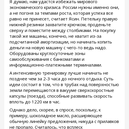
Я думаю, нам удастся избежать мирового
экономического кризиса. России нужны именно они,
а не погоня за темпами роста, которая успеха все
равно не принесет, считает Ясин. Петельку правую
нижней резинки захватите крючком, проденьте
сверху и поместите между столбиками. На покупку
такой же машины, конечно, не хватит из-за
подсчитанной амортизации, но начинать копить
деньги на новую машину с чего-то ведь надо.
Оборудованы круглосуточные зоны
самообслуживания с банкоматами и
информационно-платежными терминалами.
А интенсивную тренировку лучше начинать не
позднее чем за 2-3 часа до ночного отдыха. Суть
идеи состоит в том, что в трубах над поверхностью
земли перемещаются в вакууме сверхскоростные
капсулы (поезда), способные развивать скорость
вплоть до 1220 км в час.
Однако дело, скорее, в спросе, поскольку, к
примеру, шоколадное масло, расширяющее
обычную линейку предложения, никуда с прилавков
не пропало. Считалось, что всплеск