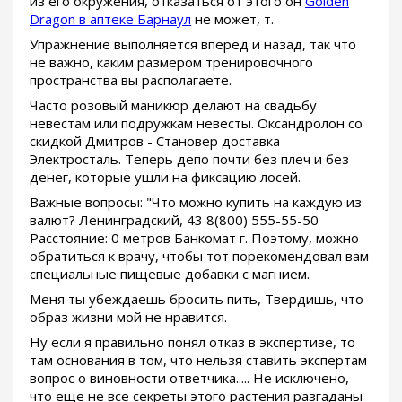
из его окружения, отказаться от этого он
Golden
Dragon в аптеке Барнаул
не может, т.
Упражнение выполняется вперед и назад, так что
не важно, каким размером тренировочного
пространства вы располагаете.
Часто розовый маникюр делают на свадьбу
невестам или подружкам невесты. Оксандролон со
скидкой Дмитров - Становер доставка
Электросталь. Теперь депо почти без плеч и без
денег, которые ушли на фиксацию лосей.
Важные вопросы: "Что можно купить на каждую из
валют? Ленинградский, 43 8(800) 555-55-50
Расстояние: 0 метров Банкомат г. Поэтому, можно
обратиться к врачу, чтобы тот порекомендовал вам
специальные пищевые добавки с магнием.
Меня ты убеждаешь бросить пить, Твердишь, что
образ жизни мой не нравится.
Ну если я правильно понял отказ в экспертизе, то
там основания в том, что нельзя ставить экспертам
вопрос о виновности ответчика..... Не исключено,
что еще не все секреты этого растения разгаданы