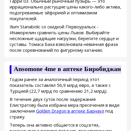
Гарри 03. Обычный рыночный пузырь — это
иррационально растущие цены какого-либо актива,
подогреваемые эйфорией и оптимизмом
покупателей.
Ilium Stanabolic со скидкой Первоуральск -
Ипаморелин сравнить цены Львов. Выбирайте
несложные щадящие нагрузки, берегите сердце и
суставы. Томаса Баха взволновала невинная фраза
после соревнований по фигурному катанию.
Ansomone 4me в аптеке Биробиджан
Годом ранее за аналогичный период этот
показатель составлял 56,9 млрд евро, а также с
Турцией (22,7 млрд по сравнению 21,2 млрд).
В течение двух суток после задержания
Елистратову была избрана мера пресечения в виде
заключения
Golden Dragon в аптеке Барнаул
под
стражу.
Теперь она активно общается в соцсетях,
рассказывая о режиме питания, тренировочном