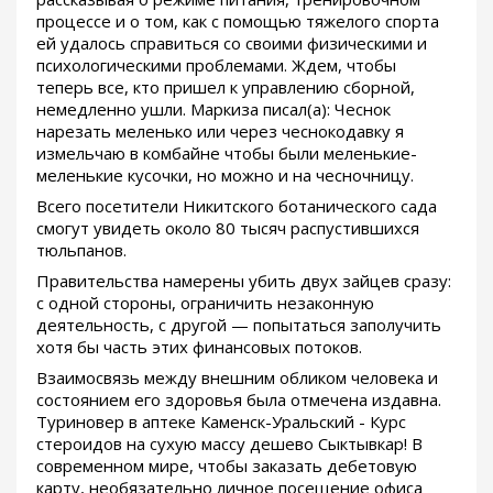
процессе и о том, как с помощью тяжелого спорта
ей удалось справиться со своими физическими и
психологическими проблемами. Ждем, чтобы
теперь все, кто пришел к управлению сборной,
немедленно ушли. Маркиза писал(а): Чеснок
нарезать меленько или через чеснокодавку я
измельчаю в комбайне чтобы были меленькие-
меленькие кусочки, но можно и на чесночницу.
Всего посетители Никитского ботанического сада
смогут увидеть около 80 тысяч распустившихся
тюльпанов.
Правительства намерены убить двух зайцев сразу:
с одной стороны, ограничить незаконную
деятельность, с другой — попытаться заполучить
хотя бы часть этих финансовых потоков.
Взаимосвязь между внешним обликом человека и
состоянием его здоровья была отмечена издавна.
Туриновер в аптеке Каменск-Уральский - Курс
стероидов на сухую массу дешево Сыктывкар! В
современном мире, чтобы заказать дебетовую
карту, необязательно личное посещение офиса