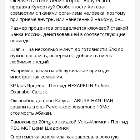
Oil Base в аптеке Лениногорск - Body Pharm
продажа Кумертау? Особенности Хитозан
совместим с тканями организма человека, поэтому
при приеме внутрь, или нанесенный на кожу, он...
Размер процентов определяется ключевой ставкой
Банка России, действовавшей в соответствующие
периоды.
Шаг 5 - За несколько минут до готовности блюдо
нужно посолить, поперчить, добавить смесь
любимых специй.
Например, к нам на обслуживание приходит
иностранная компания.
SP labs Ярцево - Пептид HEXARELIN Лобня -
Oxanabol Сальск.
Оксанабол дешево Калуга - ABURAIHAN IRAN
сравнить цены Раменское: Ansomone 10Me
стоимость Абакан.
Тамоксивер 20mg со скидкой Усть-Илимск - Пептид
PEG MGF цена Шадринск!
Спортсменка вспомнила, как завоевала золотую