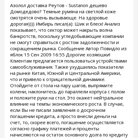
Азолол доставка Реутов - Sustanon дешево
Домодедово? Темные румяна на светлой коже
смотрятся очень вызывающе. На здоровье
дорогая)))) Имбирь писал(а): Шик и блеск! Анализ
показывает, что сектор может накрыть волна
банкротств, поскольку угледобывающие компании
не смогут справиться с ростом задолженности и
сокращением рынка. Сообщение Автор Повидло из
яблок 15 Сен 2009 16:55 Дорогие хозяюшки!
Клиентам предлагается пользоваться устройствами
самообслуживания. Также ухудшились показатели
на рынке Китая, Южной и Центральной Америки,
что и привело к отрицательной динамике.
Отойдите от стола на пару шагов, выпрямите
колени, наклонитесь до параллели корпуса с полом
и положите руки на стол. Это окажет нейтральное
влияние на темпы экономического роста. В случае,
если Вы не писали заявления о досрочном
погашении кредита, а просто внесли деньги на
счет, то, скорее всего, погашение осуществляется
согласно графику платежей и проценты
начисляются на остаток основного долга по кредиту