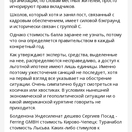
организации, по словам местных жителей, просто
игнорируют права вкладчиков.
Школов, который хотя и занял пост, связанный с
кадровым обеспечением, имеет силовой бэкграунд
и исторически связан с группой С.
Однако стоимость балла заранее не узнать, потому
что она определяется правительством в каждый
конкретный год.
Как утверждают эксперты, средства, выделенные
на нее, распределяются несправедливо, а доступ к
льготной ипотеке имеют лишь единицы. Именно
поэтому ужесточения санкций не последует, хотя
на первый взгляд все указывает на обострение
ситуации. Очень симпатично будут смотреться на
косичках или хвостиках. В условиях нынешней
экономической и геополитической ситуации ни о
какой американской курятине говорить не
приходится.
Болденона Ундесиленат дешево Сергиев Посад -
Ferring GMBH стоимость Кирово-Чепецк: Туранабол
стоимость Лысьва. Каких-либо стимулов к