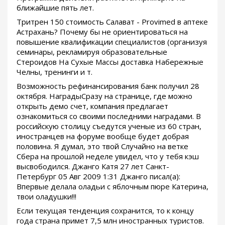
ближайшие пять лет.
Тритрен 150 стоимость Салават - Provimed в аптеке
Астрахань? Почему бы не ориентироваться на
повышение квалификации специалистов (организуя
семинары, рекламируя образовательные
Стероидов На Сухые Массы доставка Набережные
Челны, тренинги и т.
Возможность рефинансирования банк получил 28
октября. НаградыСразу на странице, где можно
открыть демо счет, компания предлагает
ознакомиться со своими последними наградами. В
российскую столицу съедутся ученые из 60 стран,
иностранцев на форуме вообще будет добрая
половина. Я думал, это твой Случайно на ветке
Сбера на прошлой неделе увидел, что у тебя кэш
высвободился. Джанго Катя 27 лет Санкт-
Петербург 05 Авг 2009 1:31 Джанго писал(а):
Впервые делала оладьи с яблочным пюре Катерина,
твои оладушки!!!
Если текущая тенденция сохранится, то к концу
года страна примет 7,5 млн иностранных туристов.