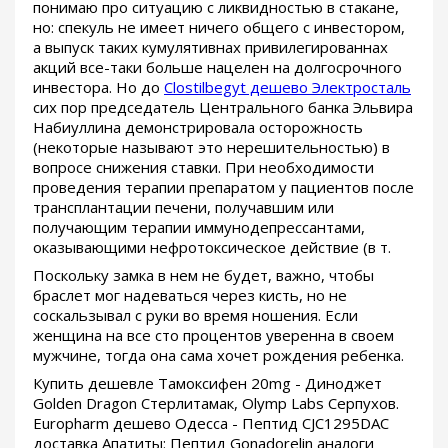
понимаю про ситуацию с ликвидностью в стакане,
но: спекуль не имеет ничего общего с инвестором,
а выпуск таких кумулятивнах привилегированнах
акций все-таки больше нацелен на долгосрочного
инвестора. Но до
Clostilbegyt дешево Электросталь
сих пор председатель Центрального банка Эльвира
Набиуллина демонстрировала осторожность
(некоторые называют это нерешительностью) в
вопросе снижения ставки. При необходимости
проведения терапии препаратом у пациентов после
трансплантации печени, получавшим или
получающим терапии иммунодепрессантами,
оказывающими нефротоксическое действие (в т.
Поскольку замка в нем не будет, важно, чтобы
браслет мог надеваться через кисть, но не
соскальзывал с руки во время ношения. Если
женщина на все сто процентов уверенна в своем
мужчине, тогда она сама хочет рождения ребенка.
Купить дешевле Тамоксифен 20mg - Диноджет
Golden Dragon Стерлитамак, Olymp Labs Серпухов.
Europharm дешево Одесса - Пептид CJC1295DAC
доставка Апатиты: Пептид Gonadorelin аналоги