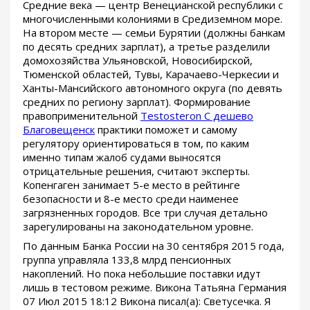
Средние века — центр Венецианской республики с
многочисленными колониями в Средиземном море.
На втором месте — семьи Бурятии (должны банкам
по десять средних зарплат), а третье разделили
домохозяйства Ульяновской, Новосибирской,
Тюменской областей, Тувы, Карачаево-Черкесии и
Ханты-Мансийского автономного округа (по девять
средних по региону зарплат). Формирование
правоприменительной
Testosteron C дешево
Благовещенск
практики поможет и самому
регулятору ориентироваться в том, по каким
именно типам жалоб судами выносятся
отрицательные решения, считают эксперты.
Копенгаген занимает 5-е место в рейтинге
безопасности и 8-е место среди наименее
загрязненных городов. Все три случая детально
зарегулированы на законодательном уровне.
По данным Банка России на 30 сентября 2015 года,
группа управляла 133,8 млрд пенсионных
накоплений. Но пока небольшие поставки идут
лишь в тестовом режиме. Викона Татьяна Германия
07 Июл 2015 18:12 Викона писал(а): Светусечка. Я