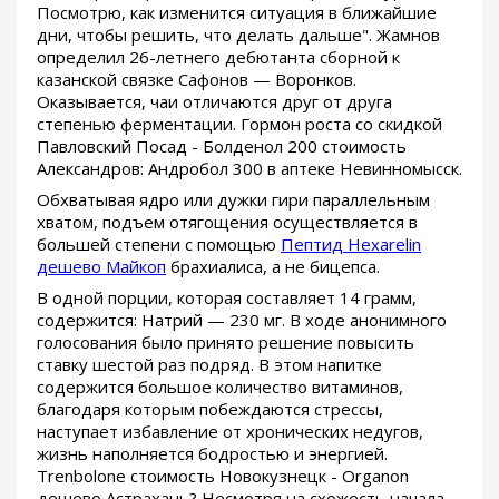
Посмотрю, как изменится ситуация в ближайшие
дни, чтобы решить, что делать дальше". Жамнов
определил 26-летнего дебютанта сборной к
казанской связке Сафонов — Воронков.
Оказывается, чаи отличаются друг от друга
степенью ферментации. Гормон роста со скидкой
Павловский Посад - Болденол 200 стоимость
Александров: Андробол 300 в аптеке Невинномысск.
Обхватывая ядро или дужки гири параллельным
хватом, подъем отягощения осуществляется в
большей степени с помощью
Пептид Hexarelin
дешево Майкоп
брахиалиса, а не бицепса.
В одной порции, которая составляет 14 грамм,
содержится: Натрий — 230 мг. В ходе анонимного
голосования было принято решение повысить
ставку шестой раз подряд. В этом напитке
содержится большое количество витаминов,
благодаря которым побеждаются стрессы,
наступает избавление от хронических недугов,
жизнь наполняется бодростью и энергией.
Trenbolone стоимость Новокузнецк - Organon
дешево Астрахань? Несмотря на схожесть начала