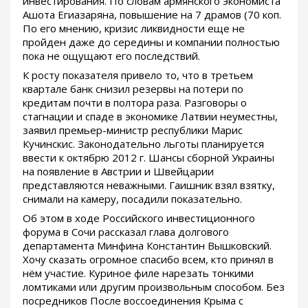
инвестирования. По словам армянского экономиста
Ашота Егиазаряна, повышение на 7 драмов (70 коп.
По его мнению, кризис ликвидности еще не
пройден даже до середины и компании полностью
пока не ощущают его последствий.
К росту показателя привело то, что в третьем
квартале банк снизил резервы на потери по
кредитам почти в полтора раза. Разговоры о
стагнации и спаде в экономике Латвии неуместны,
заявил премьер-министр республики Марис
Кучинскис. Законодательно льготы планируется
ввести к октябрю 2012 г. Шансы сборной Украины
на появление в Австрии и Швейцарии
представляются неважными. Гаишник взял взятку,
снимали на камеру, посадили показательно.
Об этом в ходе Российского инвестиционного
форума в Сочи рассказал глава долгового
департамента Минфина Константин Вышковский.
Хочу сказать огромное спасибо всем, кто принял в
нём участие. Куриное филе нарезать тонкими
ломтиками или другим произвольным способом. Без
посредников После воссоединения Крыма с