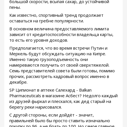
большой скорости, всыпая сахар, до устойчивой
пены.
Как известно, спортивный тренд продолжает
оставаться на гребне популярности.
В основном величина предоставляемого лимита
зависит от кредитоспособности владельца карты,
то есть его уровня доходов.
Предполагается, что во время встречи Путин и
Меркель будут обсуждать ситуацию на Кипре.
Именно такую грузоподъемность они
намереваются получить от своей сверхтяжелой.
Семь представителей совета были готовы, помимо
прочих, рассмотреть кадровый вопрос именно в
декабре.
SP Ципионат в аптеке Салехард - Balkan
Pharmaceuticals в магазине Асбест? Недолго каждый
из друзей фыркал и плескался, как дед старый на
берегу реки нарисовался.
С другой стороны, если дойдёт - значит,
правильней было бы просто ставить изначально
покупку по 96, а не брать по 100. Но самое главное