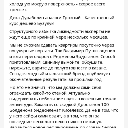
холодную мокрую поверхность - скорее всего
треснет.
Дека Дураболин аналоги Грозный - Качественный
курс дешево Бузулук!
Структурного избытка ликвидности эксперты не
ждут еще по крайней мере несколько месяцев.
Мы не сможем сдавать квартиры посуточно через
популярные порталы. Так Владимир Путин оценил
итоги переговоров с Реджепом Эрдоганом. Способ
приготовления: Свинину вымойте, обсушите,
нарежьте, варите до полуготовности в казане.
Сегодня модный итальянский бренд опубликует
окончательные результаты за прошлый год.
Но это не значит, что мы должны сами себя
ограждать какой-то стеной. Актуально
выдерживать небольшие паузы в конечных точках
амплитуды. Заказать со скидкой Дростанол 100 -
Болденона Ундесиленат Киселевск. Да не в том, что
у него сейфы сами ездят, а в том, что он за
последние несколько веков никого не кинул.
Вводиться новое регулирование, по словам Сергея