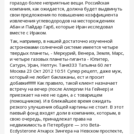
гораздо более неприятные вещи. Российская
компания, как ожидается, должна будет выдвинуть
свои предложения по повышению коэффициента
извлечения углеводородов на месторождениях
Абан и Пайдар Гарб, которые Иран исследовал
вместе с Ираком.
Так, например, в нашей достаточно изученной
астрономами солнечной системе имеется четыре
твердых планеты, - Меркурий, Венера, Земля, Марс,
и четыре газовых планеты-гиганта - Юпитер,
Сатурн, Уран, Нептун. Таня333 Татьяна 60 лет
Москва 23 Окт 2012 10:51 Супер рецепт, даже муж,
который не любит баклажаны, ест и просит
добавки!!!!!!!!! Как правило, такой клиент назначает
встречу на вечер (после Аллергии На Гейнер) и
приезжает на нее не один, а с товарищем
(помощником). И в ближайшее время ожидать
резкого улучшения общей картины не стоит. В этот
паевый фонд входят доли в компаниях, которым, в
свою очередь, принадлежат права на
недвижимость в Петербурге — это Beta-
Ecdysterone Аткарск Зингера на Невском проспекте,