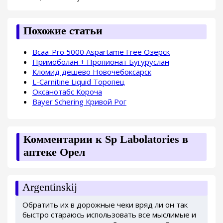
Похожие статьи
Bcaa-Pro 5000 Aspartame Free Озерск
Примоболан + Пропионат Бугуруслан
Кломид дешево Новочебоксарск
L-Carnitine Liquid Торопец
Оксанотабс Короча
Bayer Schering Кривой Рог
Комментарии к Sp Labolatories в
аптеке Орел
Argentinskij
Обратить их в дорожные чеки вряд ли он так
быстро стараюсь использовать все мыслимые и