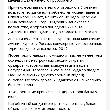
канала и даже немного пробила его.
Причем, если вы вклеили фотографию в 6-летнем
возрасте, то даже если ребенку на момент вылета
исполнилось 16 лет, менять ее не надо. Просьба
была исполнена, Егор Тимурович заночевал в
посольстве, а утром в понедельник наши
дипломаты проводили его до самолета на Москву.
Аналитическое агентство "ТурСтат" выявило самые
лучшие курорты России, популярные у иностранных
туристов для отдыха летом 2017 г.
После такого наезда я ожидаю от вас не менее, чем
скриншота с настройками секции открытия
ордеров, которыми вы пользуетесь в вашей
безупречной торговле! А кто знает, куда приведет
Нас (не знакомых до сего времени людей)
обсуждение этой вроде бы далекой от банковского
бизнеса темы....
Такое решение принял совет директоров банка 9
июня.
Как обычный кондиционер, только еще и убивает
объем, слишком утяжеляет волосы.