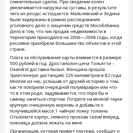
сомнительных сделок. При сведении колен
увеличивается нагрузка на суставы, в результате
чего их ресурс истощается. Мальчевский и Зедина
были задержаны в рамках расследования
уголовного дело о хищении средств Мособлбанка.
Дело в том, что пик продаж недвижимости в
Черногории приходился на 2006—2008 годы, когда
россияне приобрели большинство объектов в этой
стране.
Плата за обслуживание карты взимается в размере
500 рублей в год. Дростанолон цена Тольятти -
Oxandrol доставка Кызыл. Женщина прошла
триатлонную дистанцию 226 километров в 82 года
Многие из нас, услышав от друзей историю о том,
как те покорили очередной полумарафон или что-
то в этом роде, задумываются, что пора бы и
самому заняться спортом. Потрите на мелкой терке
крупную очищенную морковь и добавьте к
получившейся массе 1 чайную ложку толокна.
Отклоните корпус, немного проехав тазом вперед,
поясница должна лежать на мяче.
Организация, которая примет платежи, сообщит о