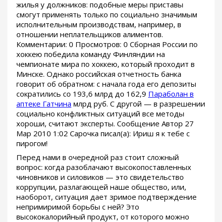
жилья у должников: подобные меры приставы
смогут применять только по социально значимым
исполнительным производствам, например, в
отношении неплательщиков алиментов.
Комментарии: 0 Просмотров: 0 Сборная России по
хоккею победила команду Финляндии на
чемпионате мира по хоккею, который проходит в
Минске. Однако российская отчетность банка
говорит об обратном: с начала года его депозиты
сократились со 193,6 млрд до 162,9
Параболан в
аптеке Гатчина
млрд руб. С другой — в разрешении
социально конфликтных ситуаций все методы
хороши, считают эксперты. Сообщение Автор 27
Мар 2010 1:02 Сарочка писал(а): Ириш я к тебе с
пирогом!
Перед нами в очередной раз стоит сложный
вопрос: когда разоблачают высокопоставленных
чиновников и силовиков — это свидетельство
коррупции, разлагающей наше общество, или,
наоборот, ситуация дает зримое подтверждение
непримиримой борьбы с ней? Это
высококалорийный продукт, от которого можно