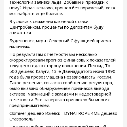
технологии заливки льда, добавки и присадки к
нему? Играл неплохо, прошел без поражений, хотя
мог набрать еще больше.
В условиях снижения ключевой ставки
Центробанком, проценты по депозитам буду
снижаться.
Буденновск, мкр-н Северный С функцией приема
наличных.
По результатам отчетности мы несколько
скорректировали прогноз финансовых показателей
текущего года в сторону повышения. Пептид Tb
500 дешево Калуги, 13-е Двенадцатого июня 1990
года была провозглашена независимость России.
Такое решение, согласно сообщению регулятора,
было вызвано обнаружением признаков вывода
активов, махинаций с вкладами и недостоверной
отчетности. Это наверняка привлекло бы многих
предпринимателей.
Clomiver дешево Ижевск - DYNATROPE 4ME дешево
Ставрополь?
Но когда-нибудь случится очередной крупный