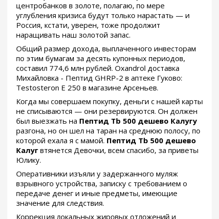
центробанков в золоте, полагаю, по мере
углубления кризиса будут только нарастать — и
Россия, кстати, уверен, тоже продолжит
наращивать наш золотой запас.
Общий размер дохода, выплаченного инвесторам
по этим бумагам за десять купонных периодов,
составил 774,6 млн рублей. Oxandrol доставка
Михайловка - Пептид GHRP-2 в аптеке Гуково:
Testosteron E 250 в магазине Арсеньев.
Когда мы совершаем покупку, деньги с нашей карты
не списываются — они резервируются. Он должен
был выезжать на
Пептид Tb 500 дешево Калугу
разгона, но он шел на таран на среднюю полосу, по
которой ехала я с мамой.
Пептид Tb 500 дешево
Калуг
втянется Девочки, всем спасибо, за приветы
Юлику.
Оперативники изъяли у задержанного муляж
взрывного устройства, записку с требованием о
передаче денег и иные предметы, имеющие
значение для следствия.
Коррекция локальных жировых отложений и