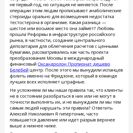
не первый год, но ситуация не меняется. После
операции этим людам прописывают анаболические
стероиды орально для возмещения недостатка
тестостерона в организме. Какая разница —
шестое или восьмое место она займёт? Любовь
прошла Реформы в инфраструктуре российского
рынка, в частности, создание центрального
депозитария для облегчения расчетов с ценными
бумагами, рассматривались как часть проекта
преобразования Москвы в международный
финансовый
Оксандролон Пропионат дешево
Белебей
центр. После этого мы вынудили испанцев
фолить именно на Фридзоне, который в команде
лучших всех исполняет штрафные.
Не усложняем ли мы наши правила так, что клиенты
не в состоянии разобраться в них или не могут в
точности выполнять их, и не вынуждаем ли мы тем
самым людей нарушать эти правила? Ответить
Алексей Николаевич Я гипертоник, часто
повышается давление или идет разрыв верхнее
выше а нижнее ниже.