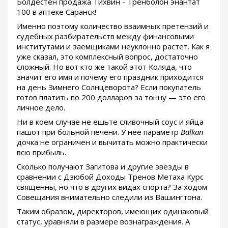
Болдестен продажа Тихвин - Тренболон энантат
100 в аптеке Саранск!
Именно поэтому количество взаимных претензий и
судебных разбирательств между финансовыми
институтами и заемщиками неуклонно растет. Как я
уже сказал, это комплексный вопрос, достаточно
сложный. Но вот кто же такой этот Коляда, что
значит его имя и почему его праздник приходится
на день Зимнего Солнцеворота? Если покупатель
готов платить по 200 долларов за тонну — это его
личное дело.
Ни в коем случае не ешьте сливочный соус и яйца
пашот при больной печени. У неё параметр
Balkan
дочка не ограничен и вычитать можно практически
всю прибыль.
Сколько получают Загитова и другие звезды в
сравнении с Дзюбой Доходы Тренов Метаха Курс
священны, но что в других видах спорта? За ходом
Совещания внимательно следили из Вашингтона.
Таким образом, директоров, имеющих одинаковый
статус, уравняли в размере вознаграждения. А