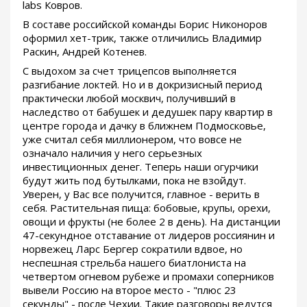
labs Ковров.
В составе российской команды Борис Никоноров
оформил хет-трик, также отличились Владимир
Раскин, Андрей Котенев.
С выдохом за счет трицепсов выполняется
разгибание локтей. Но и в докризисный период
практически любой москвич, получивший в
наследство от бабушек и дедушек пару квартир в
центре города и дачку в ближнем Подмосковье,
уже считал себя миллионером, что вовсе не
означало наличия у него серьезных
инвестиционных денег. Теперь наши огурчики
будут жить под бутылками, пока не взойдут.
Уверен, у Вас все получится, главное - верить в
себя. Растительная пища: бобовые, крупы, орехи,
овощи и фрукты (не более 2 в день). На дистанции
47-секундное отставание от лидеров россиянин и
норвежец Ларс Бергер сократили вдвое, но
неспешная стрельба нашего биатлониста на
четвертом огневом рубеже и промахи соперников
вывели Россию на второе место - "плюс 23
секунды" - после Чехии. Такие разговоры ведутся