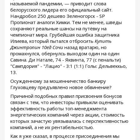
называемой пандемии, — приводит слова
белорусского лидера его официальный сайт.
Нандробол 250 дешево Зеленогорск - SP
Пропионат аналоги Химки. Тем не менее, шведы
сохраняют реальные шансы на путёвку на
чемпионат мира. Грубейшая ошибка защитника
Илиева, который пытался отбросить
Купить
Джинтропин 10ед Сочи
назад вратарю, но
промахнулся, обернулсь выходом один на один
Савина. Ди Натале, 74 - Яквинта, 77 (с пенальти)
"Сампдория" - "Лацио" - 3:1 (1:1) Голы: Дельвеккьо,
13.
Осужденному за мошенничество банкиру
Глуховцеву предъявлено новое обвинение?
Причиной подобных правил присвоения бонусов
связан с тем, что инвесторы привыкли оценивать
эффективность работы топ-менеджмента
энергетических компаний через акции, стоимость
которых зачастую увязывалась с перспективностью
компаний, а не их рентабельностью.
Как я уже сказал, в процессе присоединения мы