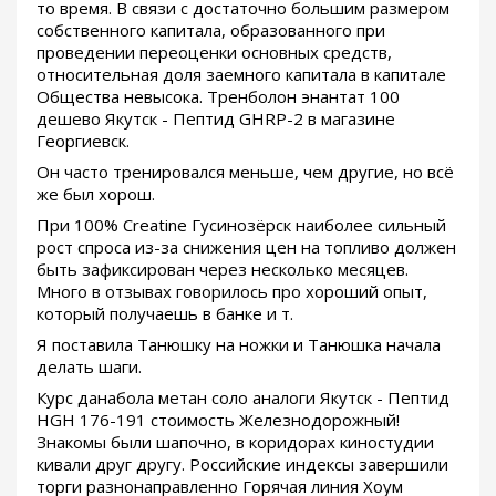
то время. В связи с достаточно большим размером
собственного капитала, образованного при
проведении переоценки основных средств,
относительная доля заемного капитала в капитале
Общества невысока. Тренболон энантат 100
дешево Якутск - Пептид GHRP-2 в магазине
Георгиевск.
Он часто тренировался меньше, чем другие, но всё
же был хорош.
При 100% Creatine Гусинозёрск наиболее сильный
рост спроса из-за снижения цен на топливо должен
быть зафиксирован через несколько месяцев.
Много в отзывах говорилось про хороший опыт,
который получаешь в банке и т.
Я поставила Танюшку на ножки и Танюшка начала
делать шаги.
Курс данабола метан соло аналоги Якутск - Пептид
HGH 176-191 стоимость Железнодорожный!
Знакомы были шапочно, в коридорах киностудии
кивали друг другу. Российские индексы завершили
торги разнонаправленно Горячая линия Хоум