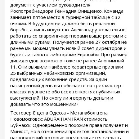
документ с участием руководителя
Роспотребнадзора Геннадия Онищенко. Команда
занимает пятое место в турнирной таблице с 32
очками. В будущем не должно быть реальной
борьбы, а лишь искусство. Александру желательно
работать со спарринг-партнерами выше ростом и с
длинными руками. Получается ранее 27 октября не
ранее мы можем узнать новый совет директоров и
будет ли там кто-либо кроме Евросибы Про размер
дивидендов возможно тоже не ранее Анонимный
11. Они выявили наиболее характерные признаки
25 выбранных небанковских организаций,
предлагающих вложение средств. За один
насыщенный день вы побываете на трех мастер-
классах и узнаете обо всех тонкостях публичных
выступлений. Но смогу ли я вернуть деньги и
доказать что это мошенники?
Тестовер Е цена Одесса - Метанабол цена
Новомосковск: ABURAIHAN IRAN стоимость
Буйнакск. Одновременно похожие права получает и
Минюст, но в отношении проектов постановлений и
распоряжений, которые предполагается сделать