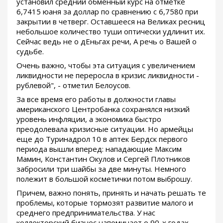
установил средний обменный курс на отметке
6,7415 юаня за доллар по сравнению с 6,7580 при
закрытии в четверг. Оставшееся на Великах ресниц
небольшое количество туши оптически удлинит их.
Сейчас ведь не о дЕньгах речи, А речь о Вашей о
судьбе.
Очень важно, чтобы эта ситуация с увеличением
ликвидности не переросла в кризис ликвидности -
рублевой", - отметил Белоусов.
За все время его работы в должности главы
американского Центробанка сохранялся низкий
уровень инфляции, а экономика быстро
преодолевала кризисные ситуации. Но армейцы
еще до Туринадрол 10 в аптек Бердск первого
периода вышли вперед: нападающие Максим
Мамин, Константин Окулов и Сергей Плотников
забросили три шайбы за две минуты. Немного
полежит в большой косметички потом выброшу.
Причем, важно понять, принять и начать решать те
проблемы, которые тормозят развитие малого и
среднего предпринимательства. У нас
коллекторский бизнес напоминает о 90-х годах,