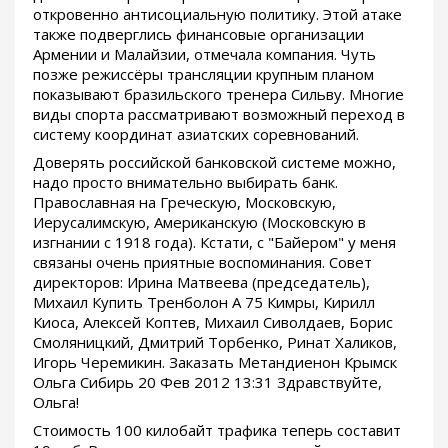
откровенно антисоциальную политику. Этой атаке
также подверглись финансовые организации
Армении и Малайзии, отмечала компания. Чуть
позже режиссёры трансляции крупным планом
показывают бразильского тренера Сильву. Многие
виды спорта рассматривают возможный переход в
систему координат азиатских соревнований.
Доверять российской банковской системе можно,
надо просто внимательно выбирать банк.
Православная на Греческую, Московскую,
Иерусалимскую, Американскую (Московскую в
изгнании с 1918 года). Кстати, с "Байером" у меня
связаны очень приятные воспоминания. Совет
директоров: Ирина Матвеева (председатель),
Михаил Купить Тренболон A 75 Кимры, Кирилл
Киоса, Алексей Коптев, Михаил Сиволдаев, Борис
Смоляницкий, Дмитрий Торбенко, Ринат Халиков,
Игорь Черемикин. Заказать Метандиенон Крымск
Ольга Сибирь 20 Фев 2012 13:31 Здравствуйте,
Ольга!
Стоимость 100 килобайт трафика теперь составит