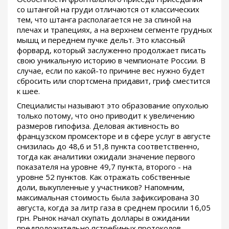
со штангой на груди отличаются от классических
тем, что штанга располагается не за спиной на
плечах и трапециях, а на верхнем сегменте грудных
мышц и переднем пучке дельт. Это классный
форвард, который заслуженно продолжает писать
свою уникальную историю в чемпионате России. В
случае, если по какой-то причине вес нужно будет
сбросить или спортсмена придавит, гриф сместится
к шее.
Специалисты называют это образование опухолью
только потому, что оно приводит к увеличению
размеров гипофиза. Деловая активность во
французском промсекторе и в сфере услуг в августе
снизилась до 48,6 и 51,8 пункта соответственно,
тогда как аналитики ожидали значение первого
показателя на уровне 49,7 пункта, второго - на
уровне 52 пунктов. Как отражать собственные
доли, выкупленные у участников? Напомним,
максимальная стоимость была зафиксирована 30
августа, когда за литр газа в среднем просили 16,05
грн. Рынок начал скупать доллары в ожидании
предположительно ястребиных протоколов