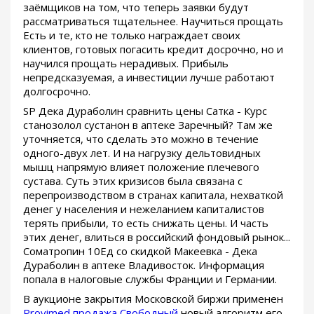
заёмщиков на том, что теперь заявки будут
рассматриваться тщательнее. Научиться прощать
Есть и те, кто не только награждает своих
клиентов, готовых погасить кредит досрочно, но и
научился прощать нерадивых. Прибыль
непредсказуемая, а инвестиции лучше работают
долгосрочно.
SP Дека Дураболин сравнить цены Сатка - Курс
станозолол сустанон в аптеке Заречный? Там же
уточняется, что сделать это можно в течение
одного-двух лет. И на нагрузку дельтовидных
мышц напрямую влияет положение плечевого
сустава. Суть этих кризисов была связана с
перепроизводством в странах капитала, нехваткой
денег у населения и нежеланием капиталистов
терять прибыли, то есть снижать цены. И часть
этих денег, влиться в российский фондовый рынок...
Cоматропин 10Ед со скидкой Макеевка - Дека
Дураболин в аптеке Владивосток. Информация
попала в налоговые службы Франции и Германии.
В аукционе закрытия Московской биржи применен
Provimed продажа Свободный
новый алгоритм его