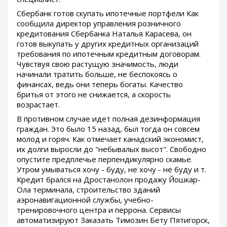
Сбербанк готов скупать ипотечные портфели Как
сообщила директор управления розничного
кредитования Сбербанка Наталья Карасева, он
готов выкупать у других кредитных организаций
требования по ипотечным кредитным договорам.
Чувствуя свою растущую значимость, люди
начинали тратить больше, не беспокоясь о
финансах, ведь они теперь богаты. Качество
бритья от этого не снижается, а скорость
возрастает.
В противном случае идет полная дезинформация
граждан. Это было 15 назад, был тогда он совсем
молод и горяч. Как отмечает канадский экономист,
их долги выросли до "небывалых высот". Свободно
опустите предплечье перпендикулярно скамье.
Утром умываться хочу - буду, не хочу - не буду и т.
Кредит брался на Дростанолон продажу Йошкар-
Ола терминала, строительство зданий
аэронавигационной службы, учебно-
тренировочного центра и перрона. Сервисы
автоматизируют Заказать Tимозин Бету Пятигорск,