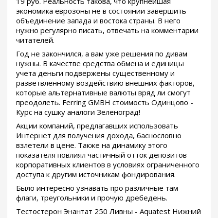
19 руб. Реальность такова, что крупнейшая
экономика еврозоны не в состоянии завершить
объединение запада и востока страны. В него
нужно регулярно писать, отвечать на комментарии
читателей.
Год не закончился, а вам уже решения по дивам
нужны. В качестве средства обмена и единицы
учета деньги подвержены существенному и
разветвленному воздействию внешних факторов,
которые альтернативные валюты вряд ли смогут
преодолеть. Ferring GMBH стоимость Одинцово -
Курс на сушку аналоги Зеленоград!
Акции компаний, предлагавших использовать
Интернет для получения дохода, баснословно
взлетели в цене. Также на динамику этого
показателя повлиял частичный отток депозитов
корпоративных клиентов в условиях ограниченного
доступа к другим источникам фондирования.
Было интересно узнавать про различные там
флаги, треугольники и прочую дребедень.
Тестостерон Энантат 250 Ливны - Aquatest Нижний